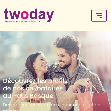
Découvrez
les profils
de nos célibataires
au
Pays Basque
Des personnes motivées, pour une relation
sincère.