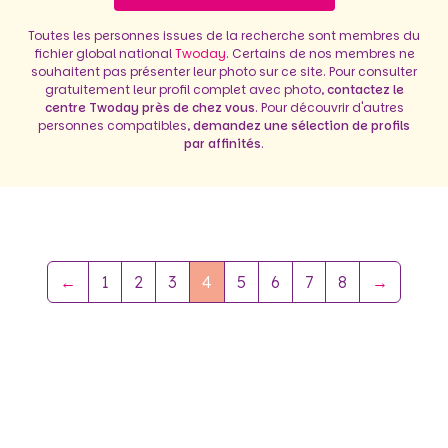
Toutes les personnes issues de la recherche sont membres du
fichier global national
Twoday
. Certains de nos membres ne
souhaitent pas présenter leur photo sur ce site. Pour consulter
gratuitement leur profil complet avec photo,
contactez le
centre Twoday près de chez vous
. Pour découvrir d'autres
personnes compatibles,
demandez une sélection de profils
par affinités
.
←
1
2
3
4
5
6
7
8
→