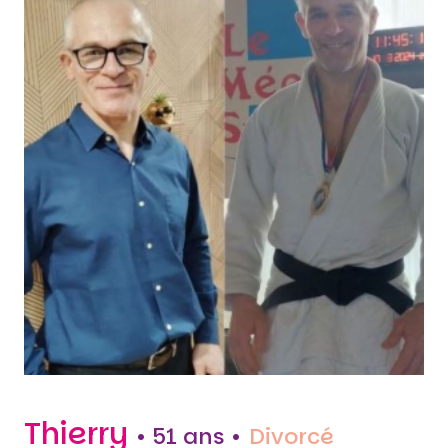
Thierry
• 51 ans •
Divorcé