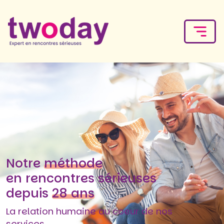
Notre
méthode
en rencontres sérieuses
depuis
28 ans
La relation humaine au coeur de nos
services.